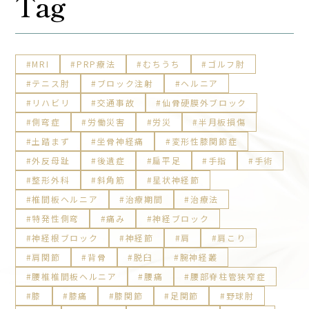
Tag
MRI
PRP療法
むちうち
ゴルフ肘
テニス肘
ブロック注射
ヘルニア
リハビリ
交通事故
仙骨硬膜外ブロック
側弯症
労働災害
労災
半月板損傷
土踏まず
坐骨神経痛
変形性膝関節症
外反母趾
後遺症
扁平足
手指
手術
整形外科
斜角筋
星状神経節
椎間板ヘルニア
治療期間
治療法
特発性側弯
痛み
神経ブロック
神経根ブロック
神経節
肩
肩こり
肩関節
背骨
脱臼
腕神経叢
腰椎椎間板ヘルニア
腰痛
腰部脊柱管狭窄症
膝
膝痛
膝関節
足関節
野球肘