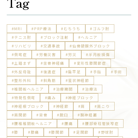
Tag
MRI
PRP療法
むちうち
ゴルフ肘
テニス肘
ブロック注射
ヘルニア
リハビリ
交通事故
仙骨硬膜外ブロック
側弯症
労働災害
労災
半月板損傷
土踏まず
坐骨神経痛
変形性膝関節症
外反母趾
後遺症
扁平足
手指
手術
整形外科
斜角筋
星状神経節
椎間板ヘルニア
治療期間
治療法
特発性側弯
痛み
神経ブロック
神経根ブロック
神経節
肩
肩こり
肩関節
背骨
脱臼
腕神経叢
腰椎椎間板ヘルニア
腰痛
腰部脊柱管狭窄症
膝
膝痛
膝関節
足関節
野球肘