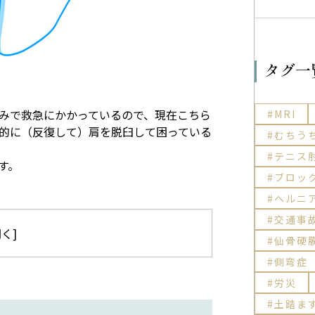
タグ一
みで救急にかかっているので、現在こちら
MRI
的に（反復して）肩を脱臼して困っている
むちう
テニス
す。
ブロッ
ヘルニ
交通事
開く
]
仙骨硬
側弯症
労災
土踏ま