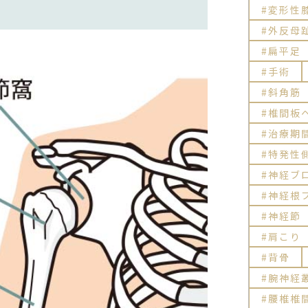
変形性
外反母
扁平足
手術
斜角筋
椎間板
治療期
特発性
神経ブ
神経根
神経節
肩こり
背骨
腕神経
腰椎椎