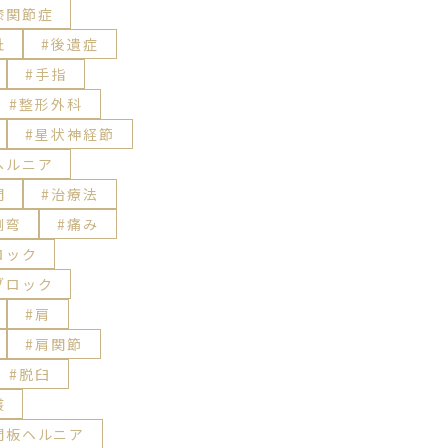
膝関節症
趾
後遺症
手指
整形外科
星状神経節
ヘルニア
間
治療法
側弯
痛み
ロック
ブロック
肩
肩関節
脱臼
叢
間板ヘルニア