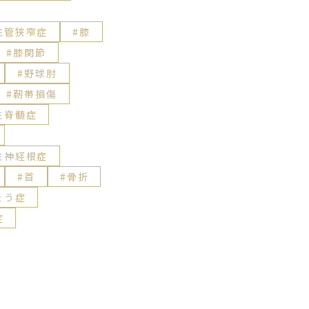
柱管狭窄症
膝
膝関節
野球肘
靭帯損傷
性脊髄症
性神経根症
首
骨折
ょう症
症