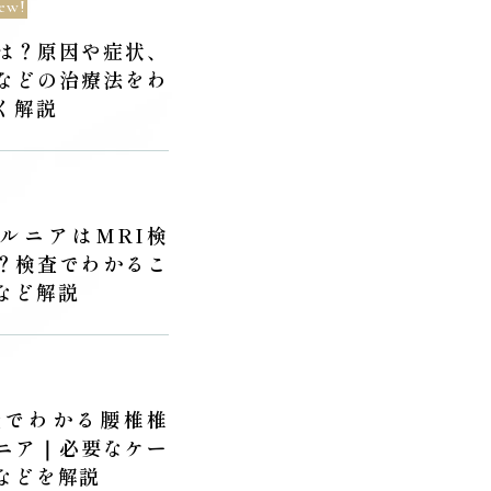
ew!
は？原因や症状、
などの治療法をわ
く解説
ルニアはMRI検
？検査でわかるこ
など解説
査でわかる腰椎椎
ニア｜必要なケー
などを解説