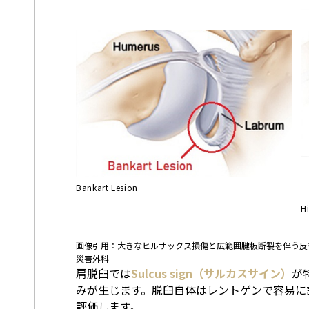
Bankart Lesion
H
画像引用：大きなヒルサックス損傷と広範囲腱板断裂を伴う反復
災害外科
肩脱臼では
Sulcus sign（サルカスサイン）
が
みが生じます。脱臼自体はレントゲンで容易に
評価します。