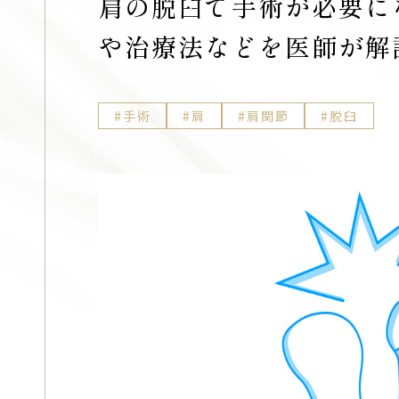
肩の脱臼で手術が必要に
や治療法などを医師が解
手術
肩
肩関節
脱臼