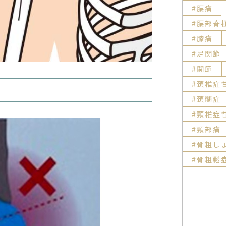
腰痛
腰部脊
膝痛
足関節
関節
頚椎症
頚髄症
頸椎症
頸部痛
骨粗し
骨粗鬆