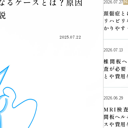
なるケースとは？原因
2026.07.27
N
説
頚髄症と
リハビリ
かりやす
2025.07.22
2026.07.13
椎間板ヘ
査が必要
とや費用
2026.06.29
MRI検
間板ヘル
スや費用