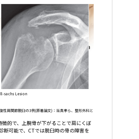
ill-sachs Lesion
性肩関節脱臼の3例(原著論文)：当真孝ら、整形外科と
特徴的で、上腕骨が下がることで肩にくぼ
診断可能で、CTでは脱臼時の骨の障害を