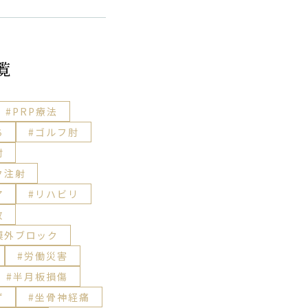
覧
PRP療法
ち
ゴルフ肘
肘
ク注射
ア
リハビリ
故
膜外ブロック
労働災害
半月板損傷
ず
坐骨神経痛